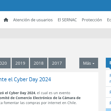
Atención de usuarios
El SERNAC
Protección
E
tabdrop
020
2019
2018
2017
Más
nte el Cyber Day 2024
lizó el Cyber Day 2024
, el cual es un evento
omité de Comercio Electrónico de la Cámara de
ca fomentar las compras por internet en Chile.