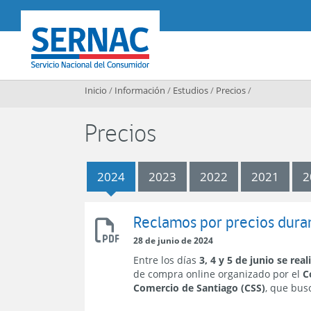
Contenido principal
SERNAC
Inicio
/
Información
/
Estudios
/
Precios
/
Precios
2024
2023
2022
2021
2
2024
Reclamos por precios dura
Reclamos
28 de junio de 2024
por
precios
Entre los días
3, 4 y 5 de junio se rea
durante
de compra online organizado por el
C
el
Comercio de Santiago (CSS)
, que bus
Cyber