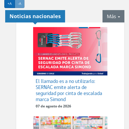
Agrandar texto
Achicar texto
+A
-A
Noticias nacionales
tab
Más
El llamado es a no utilizarlo:
SERNAC emite alerta de
seguridad por cinta de escalada
marca Simond
07 de agosto de 2026