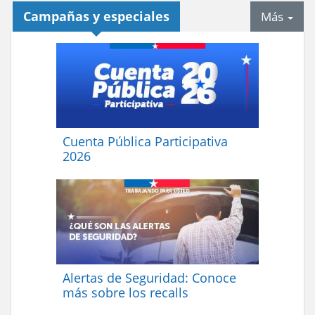
Campañas y especiales
tab
Más
Cuenta Pública Participativa
2026
Alertas de Seguridad: Conoce
más sobre los recalls