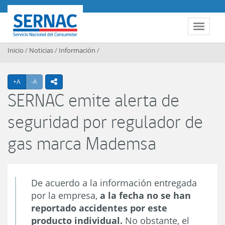
Contenido principal
SERNAC
Toggle 
Inicio
/
Noticias
/
Información
/
Agrandar texto
Achicar texto
+A
-A
icono compartir
SERNAC emite alerta de
seguridad por regulador de
gas marca Mademsa
De acuerdo a la información entregada
por la empresa,
a la fecha no se han
reportado accidentes por este
producto individual.
No obstante, el