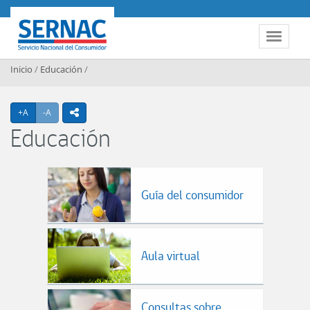
Contenido principal
SERNAC
Toggle 
Inicio
/
Educación
/
Agrandar texto
Achicar texto
+A
-A
icono compartir
Educación
Guía del consumidor
Aula virtual
Consultas sobre