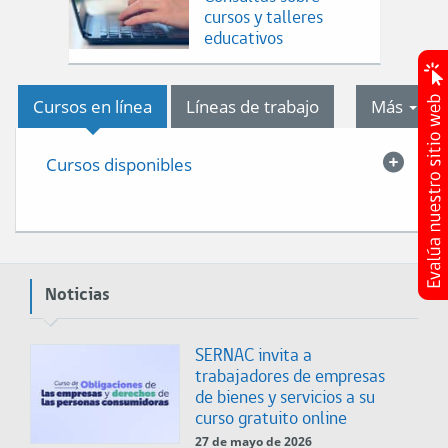
cursos y talleres
educativos
tab
Cursos en línea
Líneas de trabajo
Más
Cursos disponibles
Noticias
SERNAC invita a
trabajadores de empresas
de bienes y servicios a su
curso gratuito online
27 de mayo de 2026