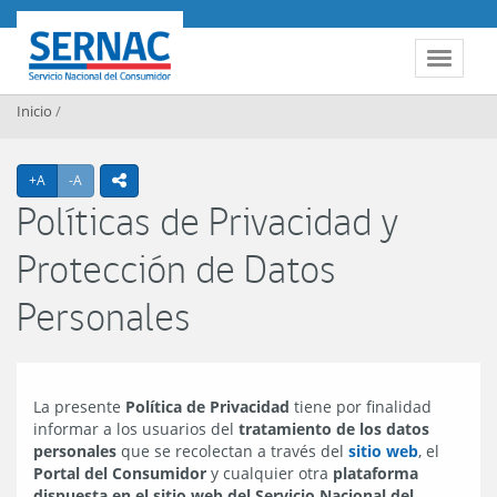
Contenido principal
SERNAC
Toggle 
Inicio
/
Agrandar texto
Achicar texto
+A
-A
icono compartir
Políticas de Privacidad y
Protección de Datos
Personales
La presente
Política de Privacidad
tiene por finalidad
informar a los usuarios del
tratamiento de los datos
personales
que se recolectan a través del
sitio web
, el
Portal del Consumidor
y cualquier otra
plataforma
dispuesta en el sitio web del Servicio Nacional del