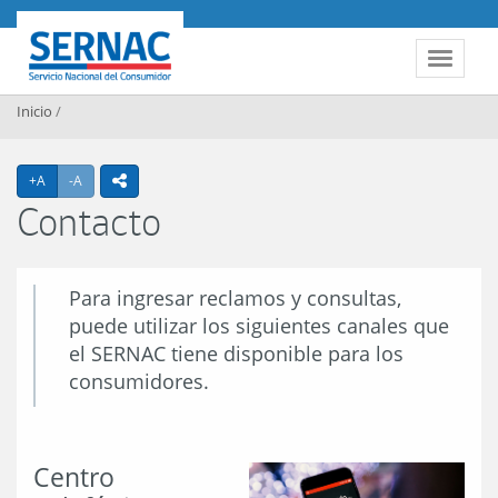
Contenido principal
SERNAC
Toggle 
Inicio
/
Agrandar texto
Achicar texto
+A
-A
icono compartir
Contacto
Para ingresar reclamos y consultas,
puede utilizar los siguientes canales que
el SERNAC tiene disponible para los
consumidores.
Centro