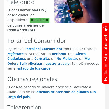
Telefónico
Puedes llamar
GRATIS
y
desde cualquier
dispositivo al
800 700 100
de
Lunes a viernes de
09:00 a 19:00 hrs.
Portal del Consumidor
Ingresa al
Portal del Consumidor
con tu Clave Única o
regístrate
para realizar un
Reclamo
,
una
Alerta
Ciudadana
,
una
Consulta
,
un
No Molestar
,
un
Me
Quiero Salir
o
Evaluar nuestro trabajo
.
También puedes
ver el
estado de tus casos
.
Oficinas regionales
Si deseas hacerlo de manera presencial, acércate a
cualquiera de las
oficinas de atención de público a lo
largo del país
.
TeleAtención