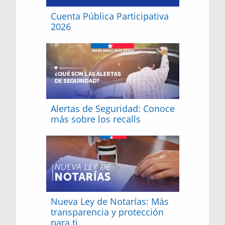
Cuenta Pública Participativa
2026
Alertas de Seguridad: Conoce
más sobre los recalls
Nueva Ley de Notarías: Más
transparencia y protección
para ti