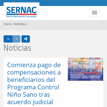
Contenido principal
SERNAC
Toggle 
Inicio
/
Noticias
/
Agrandar texto
Achicar texto
+A
-A
icono compartir
Noticias
Comienza pago de
compensaciones a
beneficiarios del
Programa Control
Niño Sano tras
acuerdo judicial