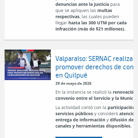
denuncias ante la justicia
para
que se apliquen las
multas
respectivas
, las cuales pueden
llegar
hasta las 300 UTM por cada
infracción (más de $21 millones).
Valparaíso: SERNAC realiza f
promover derechos de cons
en Quilpué
29 de mayo de 2026
En la instancia se realizó la
renovación 
convenio entre el Servicio y la Municip
La actividad contó con la
participación 
servicios públicos
y consideró
atención
entrega de información
y
difusión de l
canales y herramientas disponibles.