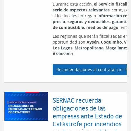
Durante esta acción,
el Servicio fiscali
serie de aspectos relevantes
, como, po
si los locales entregan
información rela
precio, seguros y deducibles, garantías,
de combustible, medios de pago
, entre
Las regiones que serán fiscalizadas en 
oportunidad son
Aysén
,
Coquimbo
,
Val
Los Lagos
,
Metropolitana
,
Magallanes
Araucanía
.
Recomendaciones al contratar un "Re
SERNAC recuerda
obligaciones de las
empresas ante Estado de
Catástrofe por incendios