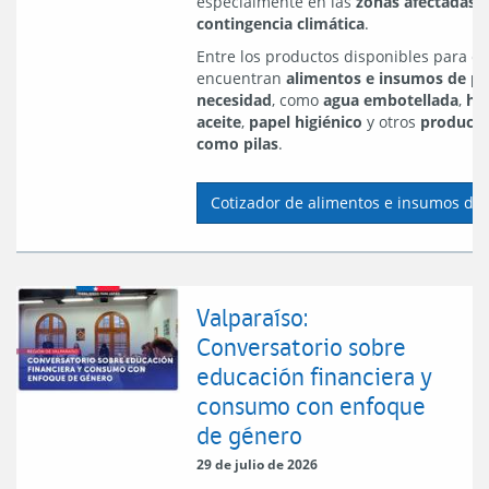
especialmente en las
zonas afectadas p
contingencia climática
.
Entre los productos disponibles para co
encuentran
alimentos e insumos de p
necesidad
, como
agua embotellada
,
ha
aceite
,
papel higiénico
y otros
producto
como pilas
.
Cotizador de alimentos e insumos de
Valparaíso:
Conversatorio sobre
educación financiera y
consumo con enfoque
de género
29 de julio de 2026