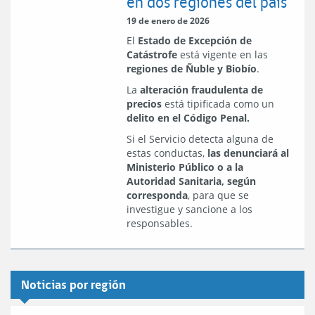
en dos regiones del país
19 de enero de 2026
El
Estado de Excepción de
Catástrofe
está vigente en las
regiones de Ñuble y Biobío
.
La
alteración fraudulenta de
precios
está tipificada como un
delito en el Código Penal.
Si el Servicio detecta alguna de
estas conductas,
las denunciará al
Ministerio Público o a la
Autoridad Sanitaria, según
corresponda
, para que se
investigue y sancione a los
responsables.
2025
2024
2023
2022
2021
2019
2018
2017
2016
2015
2014
2013
2012
2011
2010
2009
2006
Noticias por región