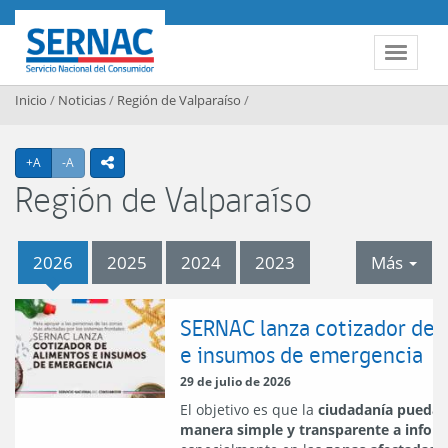
Contenido principal
SERNAC
Toggle 
Inicio
/
Noticias
/
Región de Valparaíso
/
Agrandar texto
Achicar texto
+A
-A
icono compartir
Región de Valparaíso
tab
2026
2025
2024
2023
Más
2026
SERNAC lanza cotizador de 
e insumos de emergencia
29 de julio de 2026
El objetivo es que la
ciudadanía pueda 
manera simple y transparente a infor