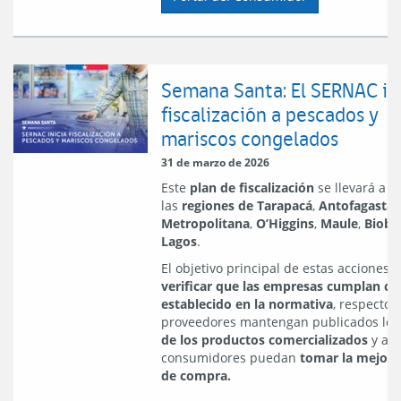
Semana Santa: El SERNAC in
fiscalización a pescados y
mariscos congelados
31 de marzo de 2026
Este
plan de fiscalización
se llevará a 
las
regiones de Tarapacá
,
Antofagasta
,
Metropolitana
,
O’Higgins
,
Maule
,
Biobí
Lagos
.
El objetivo principal de estas acciones e
verificar que las empresas cumplan co
establecido en la normativa
, respecto 
proveedores mantengan publicados lo
de los productos comercializados
y así
consumidores puedan
tomar la mejor 
de compra.