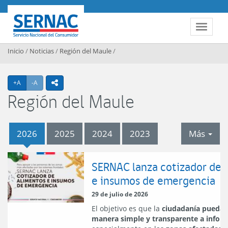
Contenido principal
SERNAC
Toggle 
Inicio
/
Noticias
/
Región del Maule
/
Agrandar texto
Achicar texto
+A
-A
icono compartir
Región del Maule
tab
2026
2025
2024
2023
Más
2026
SERNAC lanza cotizador de 
e insumos de emergencia
29 de julio de 2026
El objetivo es que la
ciudadanía pueda 
manera simple y transparente a infor