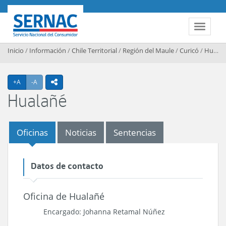
Contenido principal
SERNAC
Toggle 
Inicio
/
Información
/
Chile Territorial
/
Región del Maule
/
Curicó
/
Hualañé
Agrandar texto
Achicar texto
+A
-A
icono compartir
Hualañé
Oficinas
Noticias
Sentencias
Datos de contacto
Oficina de Hualañé
Encargado: Johanna Retamal Núñez