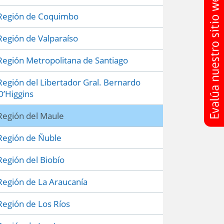
Región de Coquimbo
Región de Valparaíso
Región Metropolitana de Santiago
Región del Libertador Gral. Bernardo
O’Higgins
Región del Maule
Región de Ñuble
Región del Biobío
Región de La Araucanía
Región de Los Ríos