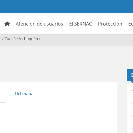
Atención de usuarios
El SERNAC
Protección
E
e
/
Curicó
/
Vichuquén
/
Url mapa