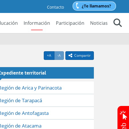
¿Te llamamos?
Contacto
ducación
Información
Participación
Noticias
Buscar
Agrandar texto
Achicar texto
+A
-A
Compartir
icono compartir
Expediente territorial
Región de Arica y Parinacota
Región de Tarapacá
Región de Antofagasta
Región de Atacama