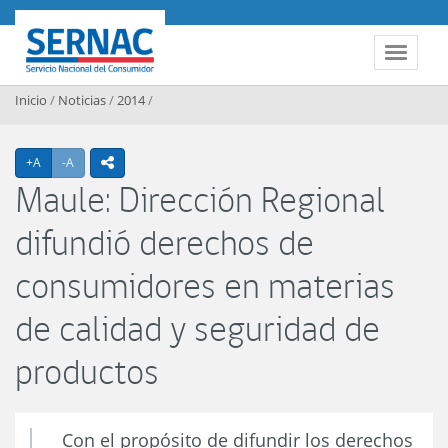
Contenido principal
SERNAC
Toggle 
Inicio
/
Noticias
/
2014
/
Agrandar texto
Achicar texto
+A
-A
icono compartir
Maule: Dirección Regional
difundió derechos de
consumidores en materias
de calidad y seguridad de
productos
Con el propósito de difundir los derechos