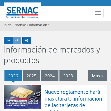
Contenido principal
SERNAC
Toggle 
Inicio
/
Noticias
/
Información
/
Agrandar texto
Achicar texto
+A
-A
icono compartir
Información
tab
2026
2025
2024
2023
Más
2026
Nuevo reglamento hará
más clara la información
de las tarjetas de