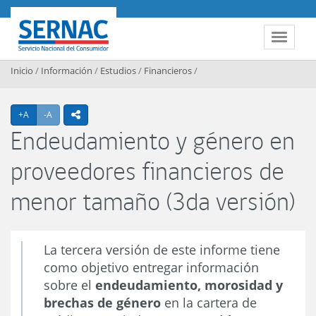
Contenido principal
SERNAC
Toggle 
Inicio
/
Información
/
Estudios
/
Financieros
/
Agrandar texto
Achicar texto
+A
-A
icono compartir
Endeudamiento y género en
proveedores financieros de
menor tamaño (3da versión)
La tercera versión de este informe tiene
como objetivo entregar información
sobre el
endeudamiento, morosidad y
brechas de género
en la cartera de