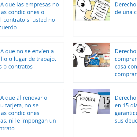
 A que las empresas no
Derecho:
las condiciones o
de una c
l contrato si usted no
acuerdo
A que no se envíen a
Derecho:
lio o lugar de trabajo,
comprar 
s o contratos
casa com
compra
A que al renovar o
Derecho:
u tarjeta, no se
en 15 dí
las condiciones
garantic
as, ni le impongan un
sus deu
ntrato