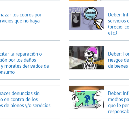
hazar los cobros por
Deber: Inf
rvicios que no haya
servicios 
(precio, c
etc.)
citar la reparación o
Deber: To
ión por los daños
riesgos d
 y morales derivados de
de bienes 
consumo
hacer denuncias sin
Deber: In
 en contra de los
medios pa
s de bienes y/o servicios
que le pe
responsab