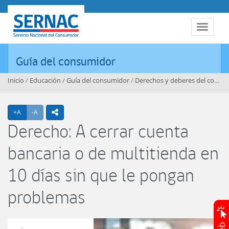
Contenido principal
SERNAC
Toggle 
Guía del consumidor
Inicio
/
Educación
/
Guía del consumidor
/
Derechos y deberes del consumidor
Agrandar texto
Achicar texto
+A
-A
icono compartir
Derecho: A cerrar cuenta
bancaria o de multitienda en
10 días sin que le pongan
problemas