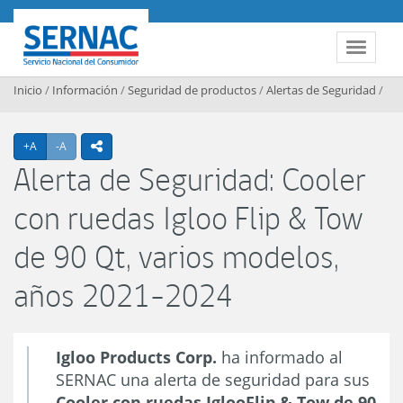
Contenido principal
SERNAC
Toggle 
Inicio
/
Información
/
Seguridad de productos
/
Alertas de Seguridad
/
Agrandar texto
Achicar texto
+A
-A
icono compartir
Alerta de Seguridad: Cooler
con ruedas Igloo Flip & Tow
de 90 Qt, varios modelos,
años 2021-2024
Igloo Products Corp.
ha informado al
SERNAC una alerta de seguridad para sus
Cooler con ruedas IglooFlip & Tow de 90