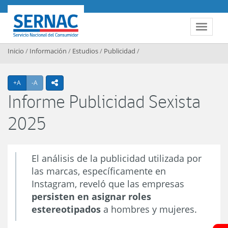
Contenido principal
SERNAC
Toggle 
Inicio
/
Información
/
Estudios
/
Publicidad
/
Agrandar texto
Achicar texto
+A
-A
icono compartir
Informe Publicidad Sexista
2025
El análisis de la publicidad utilizada por
las marcas, específicamente en
Instagram, reveló que las empresas
persisten en asignar roles
estereotipados
a hombres y mujeres.