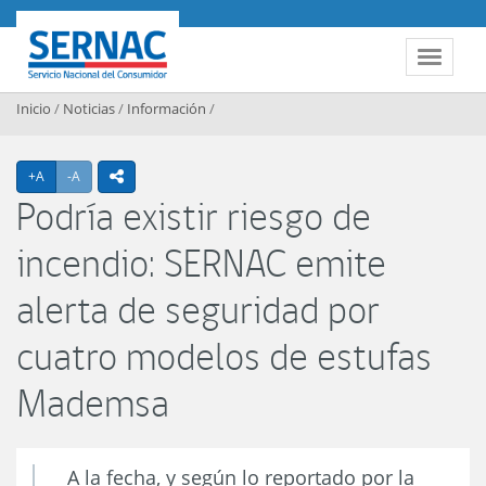
Contenido principal
SERNAC
Toggle 
Inicio
/
Noticias
/
Información
/
Agrandar texto
Achicar texto
+A
-A
icono compartir
Podría existir riesgo de
incendio: SERNAC emite
alerta de seguridad por
cuatro modelos de estufas
Mademsa
A la fecha, y según lo reportado por la