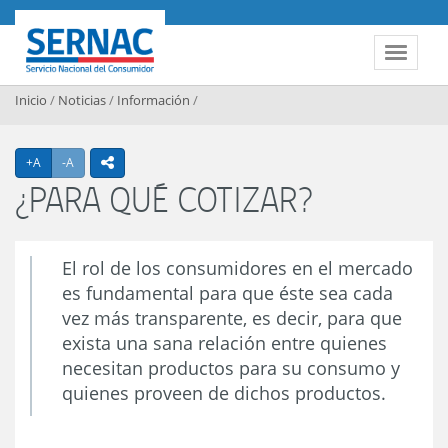
Contenido principal
SERNAC
Toggle 
Inicio
/
Noticias
/
Información
/
Agrandar texto
Achicar texto
+A
-A
icono compartir
¿PARA QUÉ COTIZAR?
El rol de los consumidores en el mercado
es fundamental para que éste sea cada
vez más transparente, es decir, para que
exista una sana relación entre quienes
necesitan productos para su consumo y
quienes proveen de dichos productos.