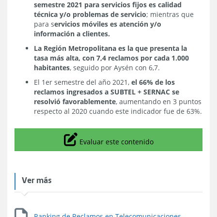
semestre 2021 para servicios fijos es calidad
técnica y/o problemas de servicio
; mientras que
para s
ervicios móviles es atención y/o
información a clientes.
La Región Metropolitana es la que presenta la
tasa más alta, con 7,4 reclamos por cada 1.000
habitantes
, seguido por Aysén con 6,7.
El 1er semestre del año 2021,
el 66% de los
reclamos ingresados a SUBTEL + SERNAC se
resolvió favorablemente
, aumentando en 3 puntos
respecto al 2020 cuando este indicador fue de 63%.
Icono
Evaluar este contenido
Ver más
Ranking de Reclamos en Telecomunicaciones