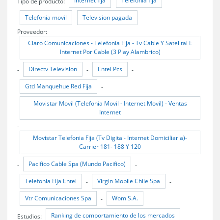
Internet fija
Telefonia fija
Tipo de producto:
Telefonia movil
Television pagada
Proveedor:
Claro Comunicaciones - Telefonia Fija - Tv Cable Y Satelital E
Internet Por Cable (3 Play Alambrico)
Directv Television
Entel Pcs
-
-
-
Gtd Manquehue Red Fija
-
Movistar Movil (Telefonia Movil - Internet Movil) - Ventas
Internet
-
Movistar Telefonia Fija (Tv Digital- Internet Domiciliaria)-
Carrier 181- 188 Y 120
Pacifico Cable Spa (Mundo Pacifico)
-
-
Telefonia Fija Entel
Virgin Mobile Chile Spa
-
-
Vtr Comunicaciones Spa
Wom S.A.
-
Ranking de comportamiento de los mercados
Estudios: