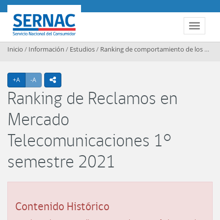
Contenido principal
SERNAC
Toggle 
Inicio
/
Información
/
Estudios
/
Ranking de comportamiento de los mercados
Agrandar texto
Achicar texto
+A
-A
icono compartir
Ranking de Reclamos en
Mercado
Telecomunicaciones 1°
semestre 2021
Contenido Histórico