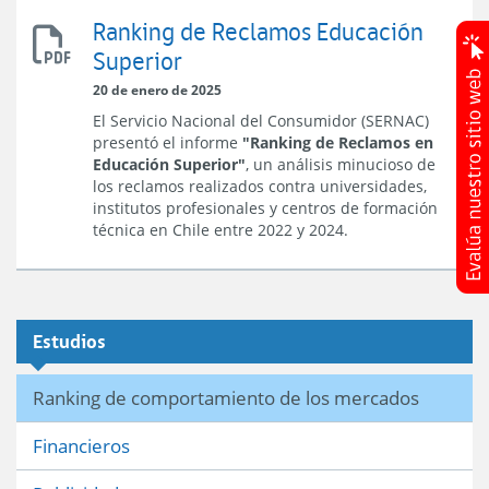
Ranking de Reclamos Educación
Ranking
Superior
de
Reclamos
20 de enero de 2025
Educación
El Servicio Nacional del Consumidor (SERNAC)
Superior
presentó el informe
"Ranking de Reclamos en
Educación Superior"
, un análisis minucioso de
los reclamos realizados contra universidades,
institutos profesionales y centros de formación
técnica en Chile entre 2022 y 2024.
Estudios
Ranking de comportamiento de los mercados
Financieros