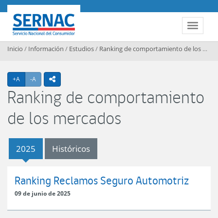
Contenido principal
SERNAC
Toggle 
Inicio
/
Información
/
Estudios
/
Ranking de comportamiento de los mercados
Agrandar texto
Achicar texto
+A
-A
icono compartir
Ranking de comportamiento
de los mercados
2025
Históricos
2025
Ranking Reclamos Seguro Automotriz
09 de junio de 2025