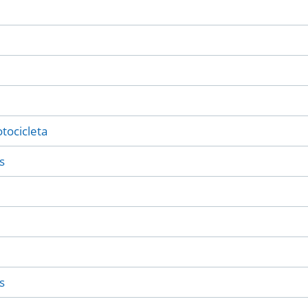
tocicleta
s
s