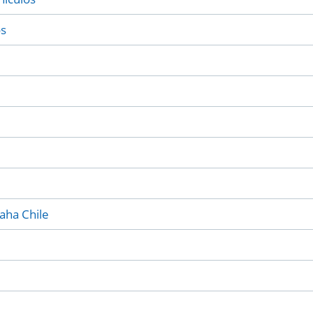
os
maha Chile