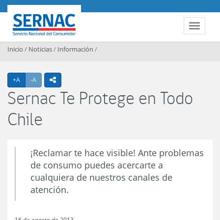
Contenido principal
SERNAC
Toggle 
Inicio
/
Noticias
/
Información
/
Agrandar texto
Achicar texto
+A
-A
icono compartir
Sernac Te Protege en Todo
Chile
¡Reclamar te hace visible! Ante problemas
de consumo puedes acercarte a
cualquiera de nuestros canales de
atención.
16 de agosto de 2013