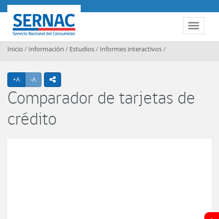
Contenido principal
SERNAC
Toggle 
Inicio
/
Información
/
Estudios
/
Informes interactivos
/
Agrandar texto
Achicar texto
+A
-A
icono compartir
Comparador de tarjetas de
crédito