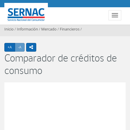
Contenido principal
SERNAC
Toggle 
Inicio
/
Información
/
Mercado
/
Financieros
/
Agrandar texto
Achicar texto
+A
-A
icono compartir
Comparador de créditos de
consumo