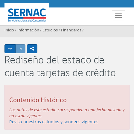
Contenido principal
SERNAC
Toggle 
Inicio
/
Información
/
Estudios
/
Financieros
/
Agrandar texto
Achicar texto
+A
-A
icono compartir
Rediseño del estado de
cuenta tarjetas de crédito
Contenido Histórico
Los datos de este estudio corresponden a una fecha pasada y
no están vigentes.
Revisa nuestros estudios y sondeos vigentes.