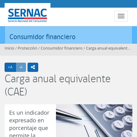
Contenido principal
SERNAC
Toggle 
Consumidor financiero
Inicio
/
Protección
/
Consumidor financiero
/
Carga anual equivalente (CAE)
Agrandar texto
Achicar texto
+A
-A
icono compartir
Carga anual equivalente
(CAE)
Es un indicador
expresado en
porcentaje que
permite la