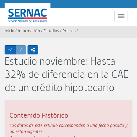
Contenido principal
SERNAC
Toggle 
Inicio
/
Información
/
Estudios
/
Precios
/
Agrandar texto
Achicar texto
+A
-A
icono compartir
Estudio noviembre: Hasta
32% de diferencia en la CAE
de un crédito hipotecario
Contenido Histórico
Los datos de este estudio corresponden a una fecha pasada y
no están vigentes.