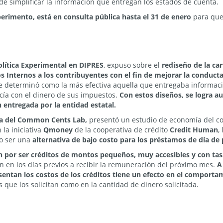
a de simplificar la información que entregan los estados de cuenta.
erimento, está en consulta pública hasta el 31 de enero
para que
olítica Experimental en DIPRES
, expuso sobre el
rediseño de la ca
s Internos a los contribuyentes con el fin de mejorar la conduct
 se determinó como la más efectiva aquella que entregaba informaci
ía con el dinero de sus impuestos.
Con estos diseños, se logra a
 entregada por la entidad estatal.
sa del Common Cents Lab,
presentó un estudio de economía del c
la iniciativa
Qmoney
de la cooperativa de crédito
Credit Human
,
vo ser una
alternativa de bajo costo para los préstamos de día de
n por ser créditos de montos pequeños, muy accesibles y con tasa
an en los días previos a recibir la remuneración del próximo mes.
A
esentan los costos de los créditos tiene un efecto en el comport
 que los solicitan como en la cantidad de dinero solicitada.