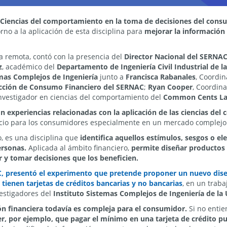
"Ciencias del comportamiento en la toma de decisiones del cons
rno a la aplicación de esta disciplina para
mejorar la información
a remota, contó con la presencia del
Director Nacional del SERNAC,
z
, académico del
Departamento de Ingeniería Civil Industrial de l
emas Complejos de Ingeniería
junto a
Francisca Rabanales
, Coordi
cción de Consumo Financiero del SERNAC
;
Ryan Cooper
, Coordin
investigador en ciencias del comportamiento del
Common Cents La
 experiencias relacionadas con la aplicación de las ciencias del
icio para los consumidores especialmente en un mercado complejo 
, es una disciplina que
identifica aquellos estímulos, sesgos o 
ersonas.
Aplicada al ámbito financiero,
permite diseñar productos 
y tomar decisiones que los beneficien.
, presentó el experimento que pretende proponer un nuevo dise
ienen tarjetas de créditos bancarias y no bancarias
, en un trab
estigadores del
Instituto Sistemas Complejos de Ingeniería de la 
ón financiera todavía es compleja para el consumidor.
Si no entien
r, por ejemplo, que pagar el mínimo en una tarjeta de crédito p