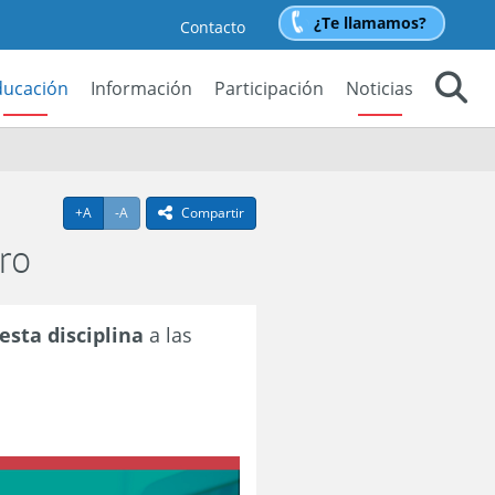
¿Te llamamos?
Contacto
ducación
Información
Participación
Noticias
Buscar
l
Agrandar texto
Achicar texto
+A
-A
Compartir
icono compartir
ro
esta disciplina
a las