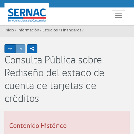
Contenido principal
SERNAC
Toggle 
Inicio
/
Información
/
Estudios
/
Financieros
/
Agrandar texto
Achicar texto
+A
-A
icono compartir
Consulta Pública sobre
Rediseño del estado de
cuenta de tarjetas de
créditos
Contenido Histórico