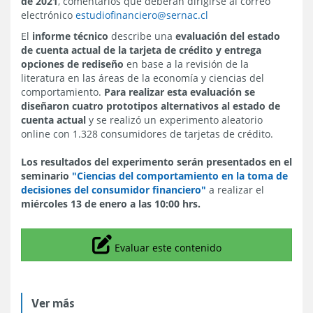
de 2021
, comentarios que deberán dirigirse al correo
electrónico
estudiofinanciero@sernac.cl
El
informe técnico
describe una
evaluación del estado
de cuenta actual de la tarjeta de crédito y entrega
opciones de rediseño
en base a la revisión de la
literatura en las áreas de la economía y ciencias del
comportamiento.
Para realizar esta evaluación se
diseñaron cuatro prototipos alternativos al estado de
cuenta actual
y se realizó un experimento aleatorio
online con 1.328 consumidores de tarjetas de crédito.
Los resultados del experimento serán presentados en el
seminario
"Ciencias del comportamiento en la toma de
decisiones del consumidor financiero"
a realizar el
miércoles 13 de enero a las 10:00 hrs.
Icono
Evaluar este contenido
Ver más