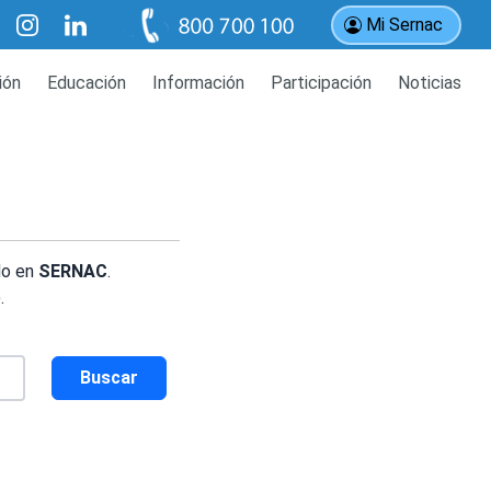
Mi Sernac
ión
Educación
Información
Participación
Noticias
do en
SERNAC
.
.
Buscar