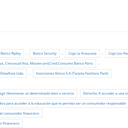
Banco Ripley
Banco Security
Caja La Araucana
Caja Los He
-
-
-
.Bus, Cencosud Visa, Mastercard,Cred.Consumo Banco Paris
-
Detallista Ltda.
Inversiones Kimco S.A (Tarjeta Fashions Park)
-
egir libremente un determinado bien o servicio
Derecho: A acceder a una i
ios para acceder a la educación que le permita ser un consumidor responsable
el consumidor financiero
r Financiero