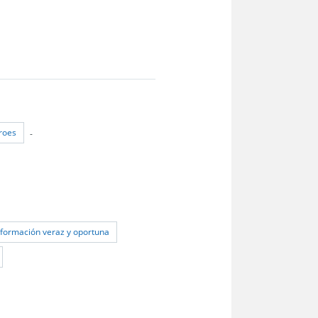
roes
-
nformación veraz y oportuna