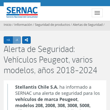
Contenido principal
SERNAC
Toggle 
Inicio
/
Información
/
Seguridad de productos
/
Alertas de Seguridad
/
Agrandar texto
Achicar texto
+A
-A
icono compartir
Alerta de Seguridad:
Vehículos Peugeot, varios
modelos, años 2018-2024
Stellantis Chile S.A.
ha informado a
SERNAC una alerta de seguridad para los
vehículos de marca Peugeot
,
modelos 208, 2008, 308, 3008, 5008,