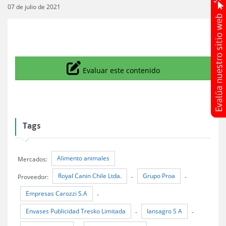
07 de julio de 2021
Icono
Evaluar este contenido
Tags
Alimento animales
Mercados:
Royal Canin Chile Ltda.
Grupo Proa
Proveedor:
-
-
Empresas Carozzi S.A
-
Envases Publicidad Tresko Limitada
Iansagro S A
-
-