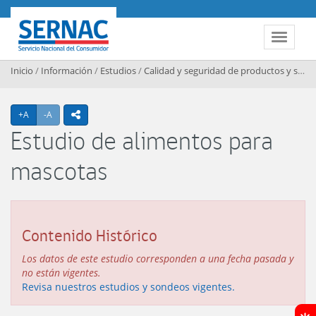
Contenido principal
SERNAC
Toggle 
Inicio
/
Información
/
Estudios
/
Calidad y seguridad de productos y servicios
Agrandar texto
Achicar texto
+A
-A
icono compartir
Estudio de alimentos para
mascotas
Contenido Histórico
Los datos de este estudio corresponden a una fecha pasada y
no están vigentes.
Revisa nuestros estudios y sondeos vigentes.