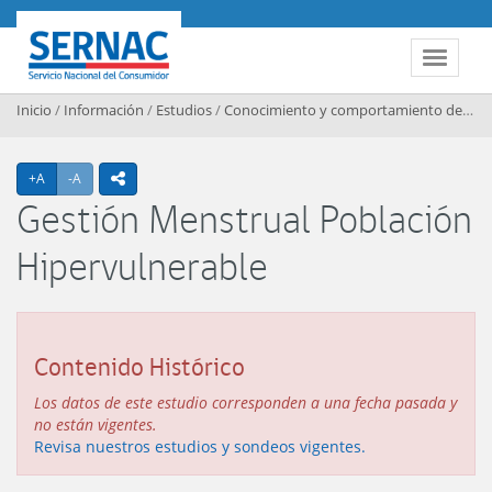
Contenido principal
SERNAC
Toggle 
Inicio
/
Información
/
Estudios
/
Conocimiento y comportamiento de los consumidores
Agrandar texto
Achicar texto
+A
-A
icono compartir
Gestión Menstrual Población
Hipervulnerable
Contenido Histórico
Los datos de este estudio corresponden a una fecha pasada y
no están vigentes.
Revisa nuestros estudios y sondeos vigentes.