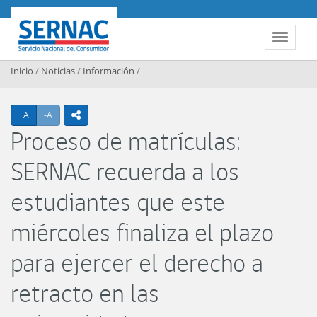
Contenido principal
SERNAC
Toggle 
Inicio
/
Noticias
/
Información
/
Agrandar texto
Achicar texto
+A
-A
icono compartir
Proceso de matrículas:
SERNAC recuerda a los
estudiantes que este
miércoles finaliza el plazo
para ejercer el derecho a
retracto en las