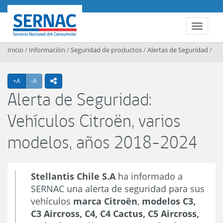
Contenido principal
SERNAC
Toggle 
Inicio
/
Información
/
Seguridad de productos
/
Alertas de Seguridad
/
Agrandar texto
Achicar texto
+A
-A
icono compartir
Alerta de Seguridad:
Vehículos Citroën, varios
modelos, años 2018-2024
Stellantis Chile S.A
ha informado a
SERNAC una alerta de seguridad para sus
vehículos
marca Citroën
,
modelos
C3,
C3 Aircross, C4, C4 Cactus, C5 Aircross,