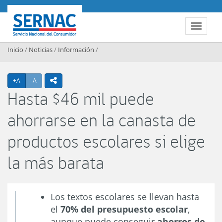
Contenido
principal
SERNAC
Toggle
navigat
Inicio
/
Noticias
/
Información
/
Agrandar texto
Achicar texto
icono compartir
+A
-A
Hasta $46 mil puede
ahorrarse en la canasta de
productos escolares si elige
la más barata
Los textos escolares se llevan hasta
el
70% del presupuesto escolar
,
aunque puede conseguir
ahorros de