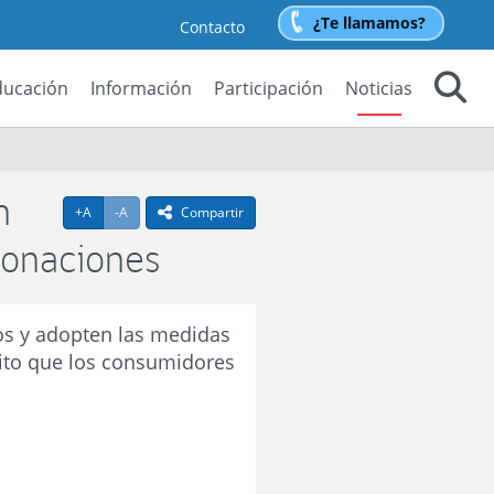
¿Te llamamos?
Contacto
ducación
Información
Participación
Noticias
Buscar
n
Agrandar texto
Achicar texto
+A
-A
Compartir
icono compartir
clonaciones
gos y adopten las medidas
ósito que los consumidores