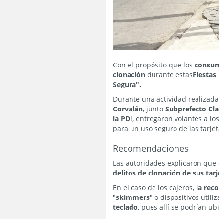
Con el propósito que los
consum
clonación
durante estas
Fiestas 
Segura".
Durante una actividad realizada
Corvalán
, junto
Subprefecto Cla
la PDI
, entregaron volantes a l
para un uso seguro de las tarjet
Recomendaciones
Las autoridades explicaron que
delitos de clonación de sus tar
En el caso de los cajeros,
la reco
"
skimmers
" o dispositivos util
teclado
, pues allí se podrían ub