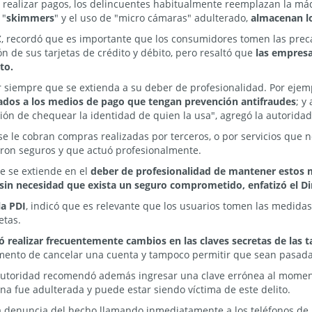
a realizar pagos, los delincuentes habitualmente reemplazan la m
 "
skimmers
" y el uso de "micro cámaras" adulterado,
almacenan lo
C
, recordó que es importante que los consumidores tomen las prec
ón de sus tarjetas de crédito y débito, pero resaltó que
las empresa
to.
iempre que se extienda a su deber de profesionalidad. Por ejempl
dos a los medios de pago que tengan prevención antifraudes
; y
ión de chequear la identidad de quien la usa", agregó la autoridad
e le cobran compras realizadas por terceros, o por servicios que 
ron seguros y que actuó profesionalmente.
ue se extiende en el
deber de profesionalidad de mantener estos 
sin necesidad que exista un seguro comprometido, enfatizó el Di
la PDI
, indicó que es relevante que los usuarios tomen las medidas
etas.
 realizar frecuentemente cambios en las claves secretas de las t
omento de cancelar una cuenta y tampoco permitir que sean pasada
 autoridad recomendó además ingresar una clave errónea al moment
na fue adulterada y puede estar siendo víctima de este delito.
la denuncia del hecho llamando inmediatamente a los teléfonos de l