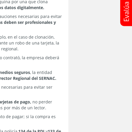
áquina por una que clona
s datos digitalmente.
auciones necesarias para evitar
s deben ser profesionales y
o, en el caso de clonación,
 ante un robo de una tarjeta, la
 regional.
no contrató, la empresa deberá
medios seguros
, la entidad
rector Regional del SERNAC.
 necesarias para evitar ser
arjetas de pago,
no perder
s por más de un lector.
o de pagar; si la compra es
a policía,
134 de la PDI
y
133 de