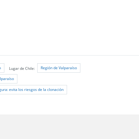
o
Región de Valparaíso
Lugar de Chile:
lparaíso
gura: evita los riesgos de la clonación