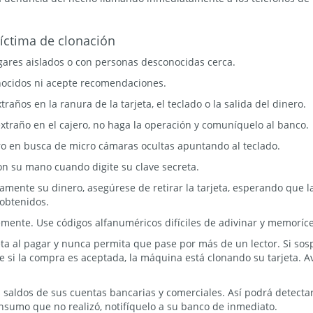
víctima de clonación
ugares aislados o con personas desconocidas cerca.
nocidos ni acepte recomendaciones.
raños en la ranura de la tarjeta, el teclado o la salida del dinero.
xtraño en el cajero, no haga la operación y comuníquelo al banco.
ero en busca de micro cámaras ocultas apuntando al teclado.
on su mano cuando digite su clave secreta.
mente su dinero, asegúrese de retirar la tarjeta, esperando que la 
obtenidos.
mente. Use códigos alfanuméricos difíciles de adivinar y memoríce
eta al pagar y nunca permita que pase por más de un lector. Si sos
e si la compra es aceptada, la máquina está clonando su tarjeta. 
 saldos de sus cuentas bancarias y comerciales. Así podrá detecta
onsumo que no realizó, notifíquelo a su banco de inmediato.