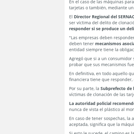
En el caso de las máquinas par
tarjetas o también, mediante un
El
Director Regional del SERNA
ser víctima del delito de clonaci
responder si se produce un deli
"Las empresas deben responder s
deben tener
mecanismos asocia
entidad siempre tiene la obligac
Agregó que si a un consumidor s
probar que sus mecanismos fue
En definitiva, en todo aquello q
financiera tiene que responder,
Por su parte, la
Subprefecto de 
víctimas de clonación de las tarj
La autoridad policial recomendó
nunca de vista el plástico al m
En caso de tener sospechas, la
aceptada, significa que la máqui
Si esto le sucede, el camino es 