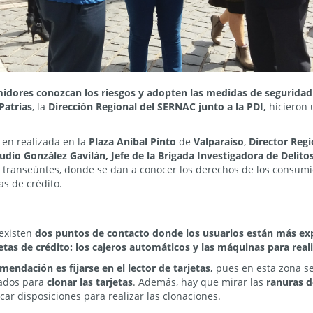
idores conozcan los riesgos y adopten las medidas de seguridad 
Patrias
, la
Dirección Regional del SERNAC junto a la PDI,
hicieron 
 en realizada en la
Plaza Aníbal Pinto
de
Valparaíso
,
Director Regi
udio González Gavilán, Jefe de la Brigada Investigadora de Delit
os transeúntes, donde se dan a conocer los derechos de los consum
as de crédito.
 existen
dos puntos de contacto donde los usuarios están más exp
jetas de crédito: los cajeros automáticos y las máquinas para real
mendación es fijarse en el lector de tarjetas,
pues en esta zona se
izados para
clonar las tarjetas
. Además, hay que mirar las
ranuras de
icar disposiciones para realizar las clonaciones.