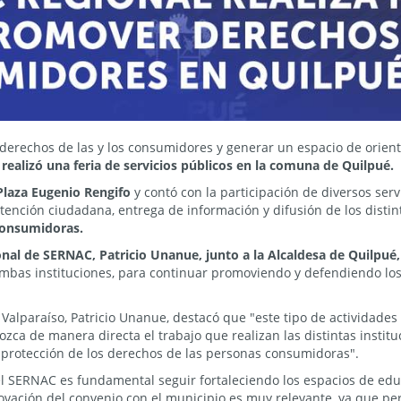
 derechos de las y los consumidores y generar un espacio de orien
ealizó una feria de servicios públicos en la comuna de Quilpué.
Plaza Eugenio Rengifo
y contó con la participación de diversos serv
tención ciudadana, entrega de información y difusión de los distin
consumidoras.
onal de SERNAC, Patricio Unanue, junto a la Alcaldesa de Quilpué, 
mbas instituciones, para continuar promoviendo y defendiendo los 
 Valparaíso, Patricio Unanue, destacó que "este tipo de actividad
ca de manera directa el trabajo que realizan las distintas instit
 protección de los derechos de las personas consumidoras".
l SERNAC es fundamental seguir fortaleciendo los espacios de edu
ovación del convenio con el municipio es muy relevante, ya que per