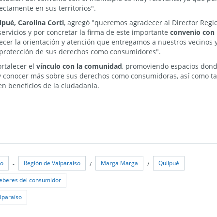
ectamente en sus territorios".
lpué, Carolina Corti
, agregó "queremos agradecer al Director Regi
ervicios y por concretar la firma de este importante
convenio con 
lecer la orientación y atención que entregamos a nuestros vecinos 
 protección de sus derechos como consumidores".
ortalecer el
vínculo con la comunidad
, promoviendo espacios don
 y conocer más sobre sus derechos como consumidoras, así como ta
 en beneficios de la ciudadanía.
so
Región de Valparaíso
Marga Marga
Quilpué
-
/
/
eberes del consumidor
lparaíso