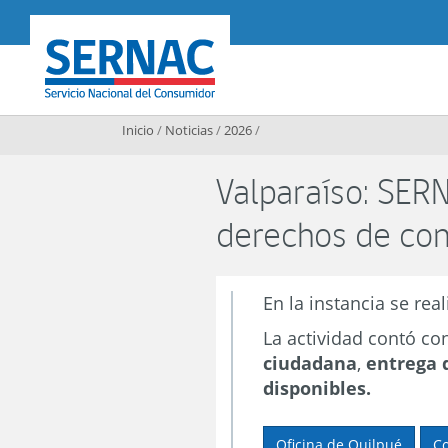
Contenido principal
SERNAC
Inicio
/
Noticias
/
2026
/
Valparaíso: SER
derechos de co
En la instancia se real
La actividad contó co
ciudadana
,
entrega 
disponibles.
Oficina de Quilpué
Co