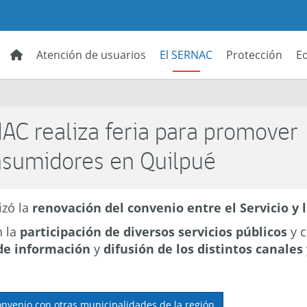
Atención de usuarios
El SERNAC
Protección
E
NAC realiza feria para promover
nsumidores en Quilpué
izó la
renovación del convenio entre el Servicio y 
n la
participación de diversos servicios públicos
y 
de información
y
difusión de los distintos canale
nvenio con otras municipalidades de la región