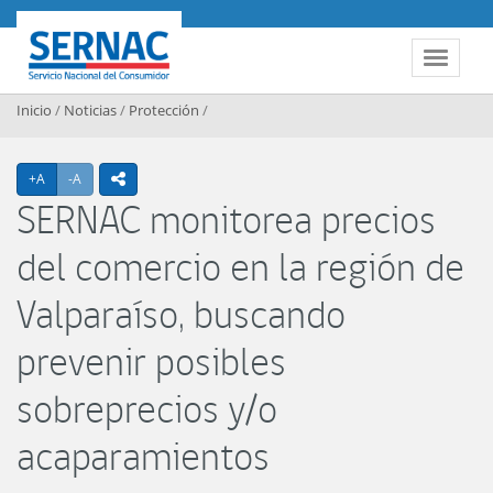
Contenido principal
SERNAC
Toggle 
Inicio
/
Noticias
/
Protección
/
Agrandar texto
Achicar texto
+A
-A
icono compartir
SERNAC monitorea precios
del comercio en la región de
Valparaíso, buscando
prevenir posibles
sobreprecios y/o
acaparamientos