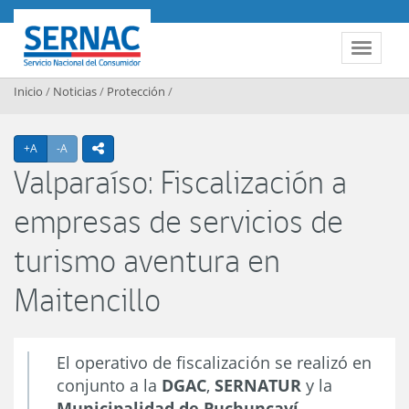
Contenido principal
SERNAC
Toggle 
Inicio
/
Noticias
/
Protección
/
Agrandar texto
Achicar texto
+A
-A
icono compartir
Valparaíso: Fiscalización a
empresas de servicios de
turismo aventura en
Maitencillo
El operativo de fiscalización se realizó en
conjunto a la
DGAC
,
SERNATUR
y la
Municipalidad de Puchuncaví
.