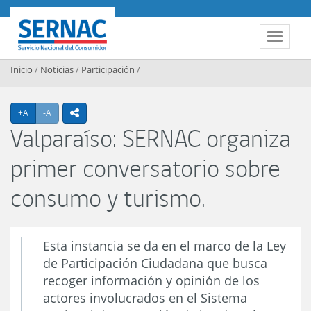
Contenido principal
SERNAC
Toggle 
Inicio
/
Noticias
/
Participación
/
Agrandar texto
Achicar texto
+A
-A
icono compartir
Valparaíso: SERNAC organiza
primer conversatorio sobre
consumo y turismo.
Esta instancia se da en el marco de la Ley
de Participación Ciudadana que busca
recoger información y opinión de los
actores involucrados en el Sistema