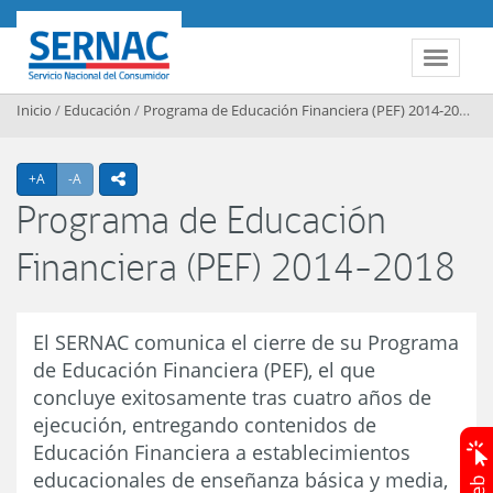
Contenido principal
SERNAC
Toggle 
Inicio
/
Educación
/
Programa de Educación Financiera (PEF) 2014-2018
/
Agrandar texto
Achicar texto
+A
-A
icono compartir
Programa de Educación
Financiera (PEF) 2014-2018
El SERNAC comunica el cierre de su Programa
de Educación Financiera (PEF), el que
concluye exitosamente tras cuatro años de
ejecución, entregando contenidos de
Educación Financiera a establecimientos
educacionales de enseñanza básica y media,