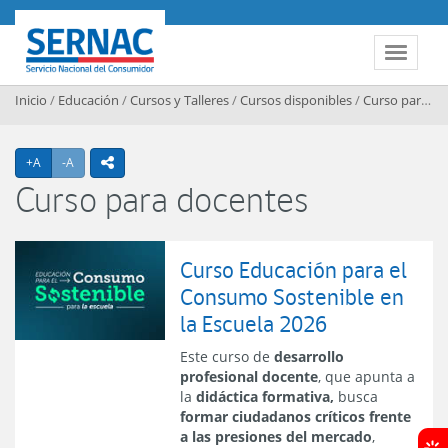
Contenido principal
SERNAC
Toggle 
Inicio
/
Educación
/
Cursos y Talleres
/
Cursos disponibles
/
Curso para docentes
Agrandar texto
Achicar texto
+A
-A
icono compartir
Curso para docentes
Curso Educación para el
Consumo Sostenible en
la Escuela 2026
Este curso de
desarrollo
profesional docente
, que apunta a
la
didáctica formativa,
busca
formar ciudadanos críticos frente
a las presiones del mercado
,