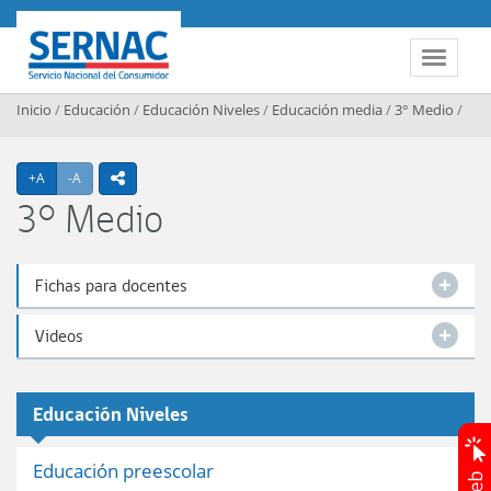
Contenido principal
SERNAC
Toggle 
Inicio
/
Educación
/
Educación Niveles
/
Educación media
/
3° Medio
/
Agrandar texto
Achicar texto
+A
-A
icono compartir
3° Medio
Fichas para docentes
Videos
Educación Niveles
Educación preescolar