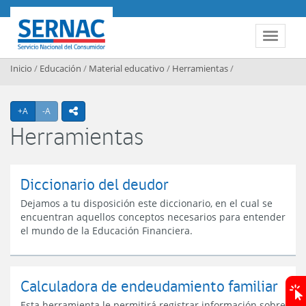
Contenido principal
SERNAC
Toggle 
Inicio
/
Educación
/
Material educativo
/
Herramientas
/
Agrandar texto
Achicar texto
+A
-A
icono compartir
Herramientas
Diccionario del deudor
Dejamos a tu disposición este diccionario, en el cual se
encuentran aquellos conceptos necesarios para entender
el mundo de la Educación Financiera.
Calculadora de endeudamiento familiar
Esta herramienta le permitirá registrar información sobre