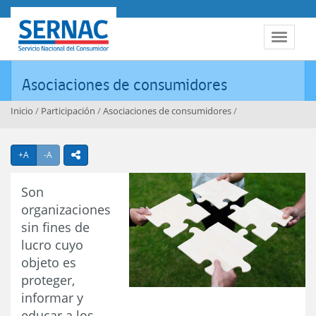
Contenido principal
SERNAC
Toggle 
Asociaciones de consumidores
Inicio
/
Participación
/
Asociaciones de consumidores
/
Agrandar texto
Achicar texto
+A
-A
icono compartir
Son
organizaciones
sin fines de
lucro cuyo
objeto es
proteger,
informar y
educar a los