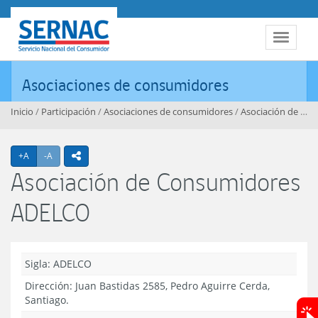
Contenido principal
SERNAC
Toggle 
Asociaciones de consumidores
Inicio
/
Participación
/
Asociaciones de consumidores
/
Asociación de Consumidores ADELCO
Agrandar texto
Achicar texto
+A
-A
icono compartir
Asociación de Consumidores
ADELCO
Sigla: ADELCO
Dirección:
Juan Bastidas 2585, Pedro Aguirre Cerda,
Santiago.